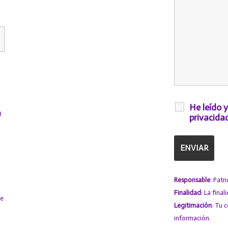
He leído y
a
privacida
Responsable
: Patr
Finalidad
: La fina
te
Legitimación
: Tu 
información.