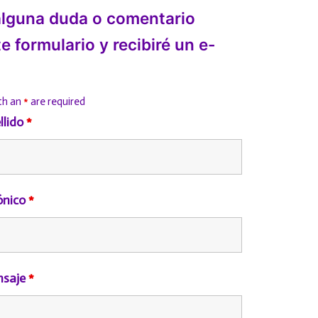
 alguna duda o comentario
te formulario y recibiré un e-
th an
*
are required
llido
*
ónico
*
nsaje
*