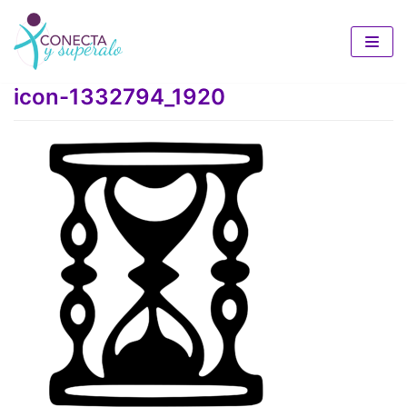
Saltar
al
icon-1332794_1920
contenido