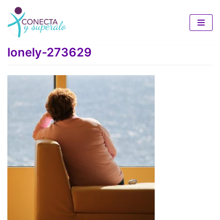
Saltar
al
lonely-273629
contenido